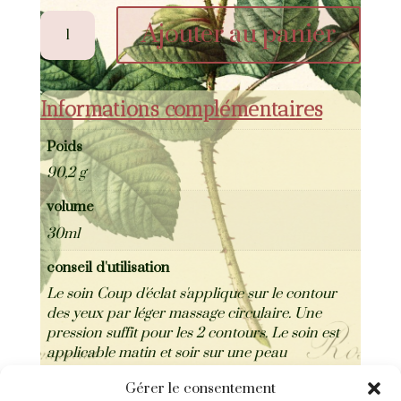
quantité
Ajouter au panier
de
Le
soin
contour
Informations complémentaires
des
yeux
Poids
Coup
90,2 g
d'éclat
30ml
volume
30ml
conseil d'utilisation
Le soin Coup d'éclat s'applique sur le contour
des yeux par léger massage circulaire. Une
pression suffit pour les 2 contours. Le soin est
applicable matin et soir sur une peau
démaquillée et propre.
Gérer le consentement