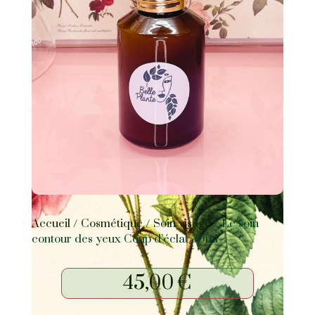
Accueil
/
Cosmétique
/
Soin visage
/ Le soin
contour des yeux Coup d’éclat 30ml
45,00
€