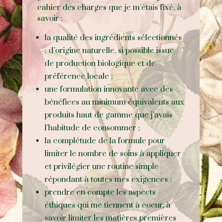
cahier des charges que je m’étais fixé, à
savoir :
la qualité des ingrédients sélectionnés
:
d’origine naturelle, si possible issue
de production biologique et de
préférence locale ;
une formulation innovante avec des
bénéfices au minimum équivalents aux
produits haut de gamme que j’avais
l’habitude de consommer ;
la complétude de la formule pour
limiter le nombre de soins à appliquer
et privilégier une routine simple
répondant à toutes mes exigences ;
prendre en compte les aspects
éthiques qui me tiennent à coeur, à
savoir limiter les matières premières